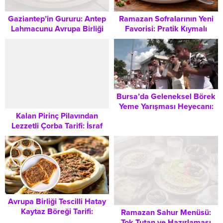
Gaziantep’in Gururu: Antep
Ramazan Sofralarının Yeni
Lahmacunu Avrupa Birliği
Favorisi: Pratik Kıymalı
Coğrafi İşareti Aldı
Güllaç Böreği Tarifi
Bursa’da Geleneksel Börek
Yeme Yarışması Heyecanı:
Kalan Pirinç Pilavından
10 Gram Altın Kimin
Lezzetli Çorba Tarifi: İsraf
Olduğunu Belirledi
Etmeden Mutfağı
Zenginleştirmenin Pratik
Yolu
Avrupa Birliği Tescilli Hatay
Kaytaz Böreği Tarifi:
Ramazan Sahur Menüsü:
Geleneksel Lezzeti Evinizde
Tok Tutan ve Hazırlaması