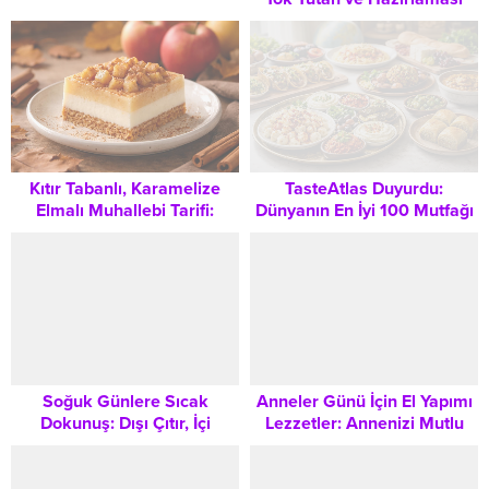
Yaşatın
Kolay 4 Pratik Tarif
Kıtır Tabanlı, Karamelize
TasteAtlas Duyurdu:
Elmalı Muhallebi Tarifi:
Dünyanın En İyi 100 Mutfağı
Sonbaharın En Şık Tatlısı
Listesi ve Türk Mutfağının
Gizemli Yeri
Soğuk Günlere Sıcak
Anneler Günü İçin El Yapımı
Dokunuş: Dışı Çıtır, İçi
Lezzetler: Annenizi Mutlu
Yumuşacık Patatesli Pratik
Edecek En Güzel Pasta
Gözleme Tarifi
Tarifleri