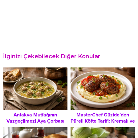
İlginizi Çekebilecek Diğer Konular
Antakya Mutfağının
MasterChef Güzide’den
Vazgeçilmezi Aya Çorbası
Püreli Köfte Tarifi: Kremalı ve
Tarifi: Geleneksel Lezzetlerle
Şık Bir Ana Yemek
Sofranı Şenlendirin