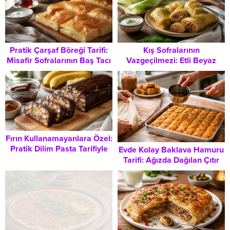
Pratik Çarşaf Böreği Tarifi:
Kış Sofralarının
Misafir Sofralarının Baş Tacı
Vazgeçilmezi: Etli Beyaz
Olacak Lezzet
Lahana Sarması Tarifi ve Püf
Noktaları
Fırın Kullanamayanlara Özel:
Pratik Dilim Pasta Tarifiyle
Evde Kolay Baklava Hamuru
Misafirler İçin Hızlı Tatlı
Tarifi: Ağızda Dağılan Çıtır
Lezzetler İçin Adım Adım
Yapılışı