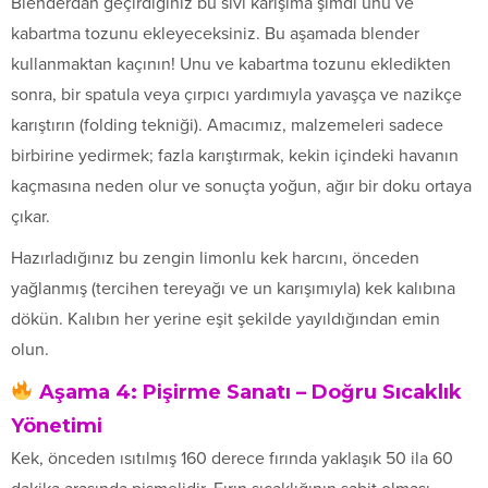
Blenderdan geçirdiğiniz bu sıvı karışıma şimdi unu ve
kabartma tozunu ekleyeceksiniz. Bu aşamada blender
kullanmaktan kaçının! Unu ve kabartma tozunu ekledikten
sonra, bir spatula veya çırpıcı yardımıyla yavaşça ve nazikçe
karıştırın (folding tekniği). Amacımız, malzemeleri sadece
birbirine yedirmek; fazla karıştırmak, kekin içindeki havanın
kaçmasına neden olur ve sonuçta yoğun, ağır bir doku ortaya
çıkar.
Hazırladığınız bu zengin limonlu kek harcını, önceden
yağlanmış (tercihen tereyağı ve un karışımıyla) kek kalıbına
dökün. Kalıbın her yerine eşit şekilde yayıldığından emin
olun.
Aşama 4: Pişirme Sanatı – Doğru Sıcaklık
Yönetimi
Kek, önceden ısıtılmış 160 derece fırında yaklaşık 50 ila 60