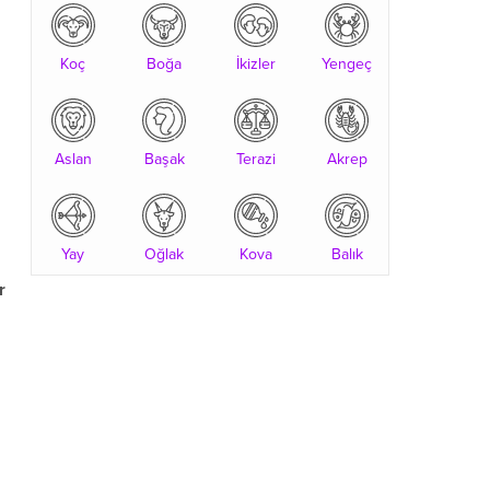
Koç
Boğa
İkizler
Yengeç
Aslan
Başak
Terazi
Akrep
Yay
Oğlak
Kova
Balık
r