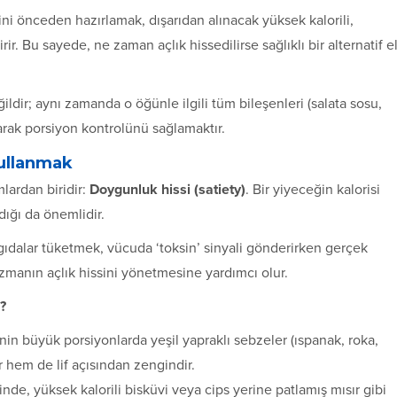
i önceden hazırlamak, dışarıdan alınacak yüksek kalorili,
r. Bu sayede, ne zaman açlık hissedilirse sağlıklı bir alternatif e
ir; aynı zamanda o öğünle ilgili tüm bileşenleri (salata sosu,
yarak porsiyon kontrolünü sağlamaktır.
Kullanmak
ardan biridir:
Doygunluk hissi (satiety)
. Bir yiyeceğin kalorisi
ığı da önemlidir.
i gıdalar tüketmek, vücuda ‘toksin’ sinyali gönderirken gerçek
zmanın açlık hissini yönetmesine yardımcı olur.
?
in büyük porsiyonlarda yeşil yapraklı sebzeler (ıspanak, roka,
 hem de lif açısından zengindir.
inde, yüksek kalorili bisküvi veya cips yerine patlamış mısır gibi