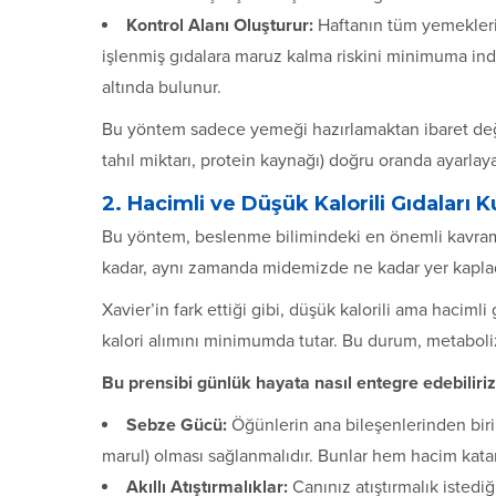
Kontrol Alanı Oluşturur:
Haftanın tüm yemeklerin
işlenmiş gıdalara maruz kalma riskini minimuma indiri
altında bulunur.
Bu yöntem sadece yemeği hazırlamaktan ibaret değild
tahıl miktarı, protein kaynağı) doğru oranda ayarla
2. Hacimli ve Düşük Kalorili Gıdaları 
Bu yöntem, beslenme bilimindeki en önemli kavraml
kadar, aynı zamanda midemizde ne kadar yer kaplad
Xavier’in fark ettiği gibi, düşük kalorili ama haciml
kalori alımını minimumda tutar. Bu durum, metaboli
Bu prensibi günlük hayata nasıl entegre edebiliriz
Sebze Gücü:
Öğünlerin ana bileşenlerinden birin
marul) olması sağlanmalıdır. Bunlar hem hacim katar
Akıllı Atıştırmalıklar:
Canınız atıştırmalık istediğ