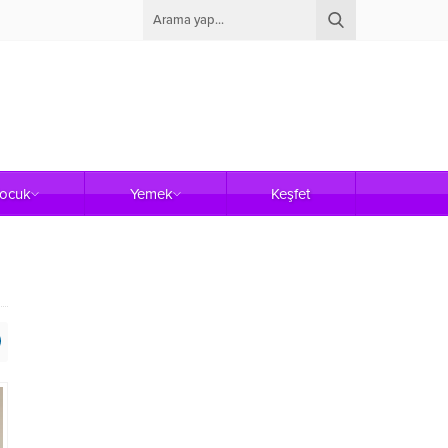
Çocuk
Yemek
Keşfet