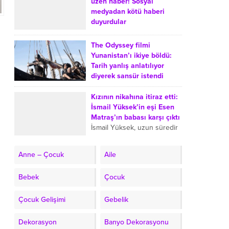
Yalçınkaya, Türkiye’de
üzen haber! Sosyal
evlerde balık tüketiminin
medyadan kötü haberi
azalmasına yol açtığını
duyurdular
düşündüğü iki sebebi anlattı.
Uzun süredir gözlerden
Şef, balık...
uzak yaşayan Eser Yenenler
The Odyssey filmi
ve Berfu Yenenler çifti,
Yunanistan’ı ikiye böldü:
takipçilerini üzen bir
Tarih yanlış anlatılıyor
gelişmeyi duyurdu. Berfu
diyerek sansür istendi
Yenenler, üçüncü kez...
The Odyssey film Greece
censored wrong history
Kızının nikahına itiraz etti:
request Lina Mendoni Lifo
İsmail Yüksek’in eşi Esen
Renos Charalambides
Matraş’ın babası karşı çıktı
Oppenheimer 975 million
İsmail Yüksek, uzun süredir
264 million Matt Damon...
birlikte olduğu mimar Esen
Matraş ile nikah masasına
Anne – Çocuk
Aile
oturdu. Nikahın ardından
Esen Matraş’ın öz babası
Bebek
Çocuk
olan...
Çocuk Gelişimi
Gebelik
Dekorasyon
Banyo Dekorasyonu