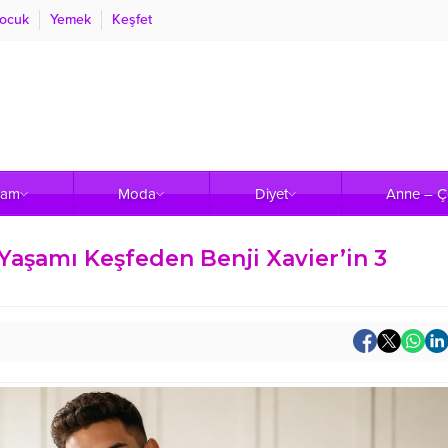
ocuk
Yemek
Keşfet
şam
Moda
Diyet
Anne – 
 Yaşamı Keşfeden Benji Xavier’in 3