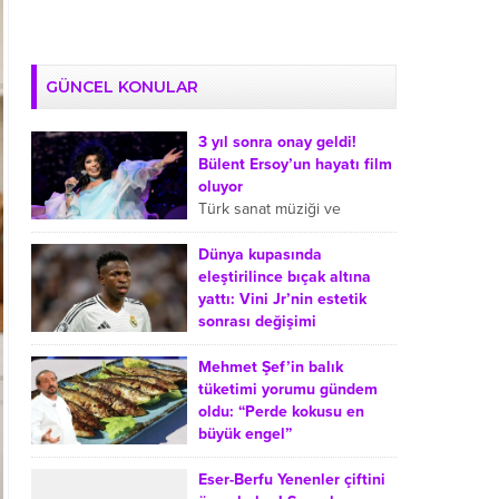
GÜNCEL KONULAR
3 yıl sonra onay geldi!
Bülent Ersoy’un hayatı film
oluyor
Türk sanat müziği ve
arabeskin sevilen
isimlerinden Bülent Ersoy’un
Dünya kupasında
hayatı sinemaya uyarlanıyor.
eleştirilince bıçak altına
Ersoy’un film projesiyle ilgili
yattı: Vini Jr’nin estetik
süreçte, onayın yaklaşık üç...
sonrası değişimi
Dünya Kupası sonrasında
Real Madrid’de forma giyen
Mehmet Şef’in balık
Brezilyalı futbolcu Vinicius
tüketimi yorumu gündem
Junior’ın çene operasyonu
oldu: “Perde kokusu en
geçirdiği yönündeki haberler
büyük engel”
gündeme geldi. Sosyal
MasterChef Türkiye’nin
medyada...
sevilen jüri üyesi Mehmet
Eser-Berfu Yenenler çiftini