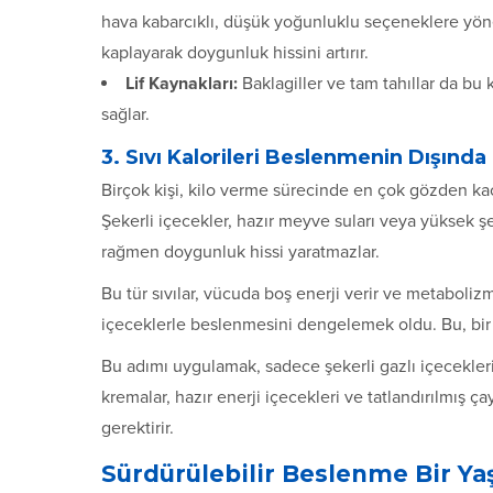
hava kabarcıklı, düşük yoğunluklu seçeneklere yönel
kaplayarak doygunluk hissini artırır.
Lif Kaynakları:
Baklagiller ve tam tahıllar da bu 
sağlar.
3. Sıvı Kalorileri Beslenmenin Dışınd
Birçok kişi, kilo verme sürecinde en çok gözden kaçı
Şekerli içecekler, hazır meyve suları veya yüksek şe
rağmen doygunluk hissi yaratmazlar.
Bu tür sıvılar, vücuda boş enerji verir ve metabolizma
içeceklerle beslenmesini dengelemek oldu. Bu, bir 
Bu adımı uygulamak, sadece şekerli gazlı içecekl
kremalar, hazır enerji içecekleri ve tatlandırılmış ça
gerektirir.
Sürdürülebilir Beslenme Bir Yaş