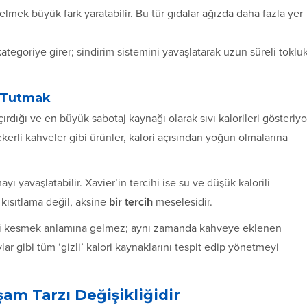
mek büyük fark yaratabilir. Bu tür gıdalar ağızda daha fazla yer
kategoriye girer; sindirim sistemini yavaşlatarak uzun süreli toklu
a Tutmak
rdığı ve en büyük sabotaj kaynağı olarak sıvı kalorileri gösteriyo
kerli kahveler gibi ürünler, kalori açısından yoğun olmalarına
yı yavaşlatabilir. Xavier’in tercihi ise su ve düşük kalorili
kısıtlama değil, aksine
bir tercih
meselesidir.
eri kesmek anlamına gelmez; aynı zamanda kahveye eklenen
ylar gibi tüm ‘gizli’ kalori kaynaklarını tespit edip yönetmeyi
am Tarzı Değişikliğidir