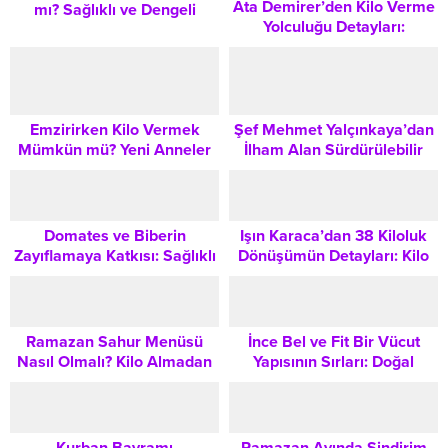
Ata Demirer’den Kilo Verme
mı? Sağlıklı ve Dengeli
Yolculuğu Detayları:
Tüketim Rehberi
Sürdürülebilir Sağlıklı Yaşam
İçin Bilmeniz Gerekenler
Emzirirken Kilo Vermek
Şef Mehmet Yalçınkaya’dan
Mümkün mü? Yeni Anneler
İlham Alan Sürdürülebilir
İçin Güvenli ve Sağlıklı
Zayıflama ve Sağlıklı Yaşam
Beslenme Rehberi
Rehberi
Domates ve Biberin
Işın Karaca’dan 38 Kiloluk
Zayıflamaya Katkısı: Sağlıklı
Dönüşümün Detayları: Kilo
Beslenme Yaklaşımı
Yönetiminde Psikolojik
Yaklaşım
Ramazan Sahur Menüsü
İnce Bel ve Fit Bir Vücut
Nasıl Olmalı? Kilo Almadan
Yapısının Sırları: Doğal
Tok Tutan ve Enerji Veren
Yöntemlerle Desteklenmesi
Besinler
Kurban Bayramı
Ramazan Ayında Sindirim