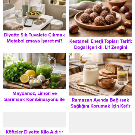
Rehberi
Hatalar ve Uzman Önerileri
Diyette Sık Tuvalete Çıkmak
Metabolizmaya İşaret mi?
Kestaneli Enerji Topları Tarifi:
Vücudun Atılım Süreçlerini
Doğal İçerikli, Lif Zengini
Anlamak
Atıştırmalık Rehberi
Maydanoz, Limon ve
Sarımsak Kombinasyonu ile
Ramazan Ayında Bağırsak
Doğal Destekleyici Kür
Sağlığını Korumak İçin Kefir
Uygulamaları
ve Keten Tohumu Kullanımı
Köfteler Diyette Kilo Aldırır