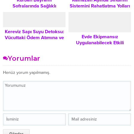
Sofralarında Sağlıklı
Sistemini Rahatlatma Yolları
Beslenme: Dengeli Bir
ve Şişkinliği Önleme İpuçları
Yaklaşım Rehberi
Kereviz Sapı Suyu Detoksu:
Evde Ekipmansız
Vücuttaki Ödem Atımına ve
Uygulanabilecek Etkili
Sağlıklı Yaşam Tarzına
Göbek Bölgesi Güçlendirme
Destek
Hareketleri ve Beslenme
Yorumlar
Destekleri
Henüz yorum yapılmamış.